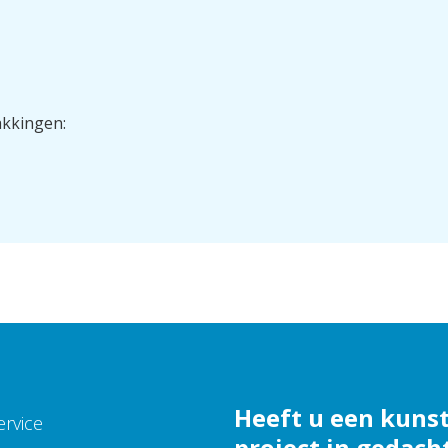
akkingen:
Heeft u een kuns
ervice
project in gedach