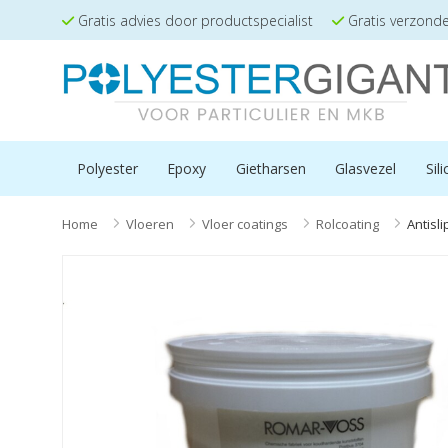
Gratis advies door productspecialist
Gratis verzond
Polyester
Epoxy
Gietharsen
Glasvezel
Sil
Home
>
Vloeren
>
Vloer coatings
>
Rolcoating
>
Antisli