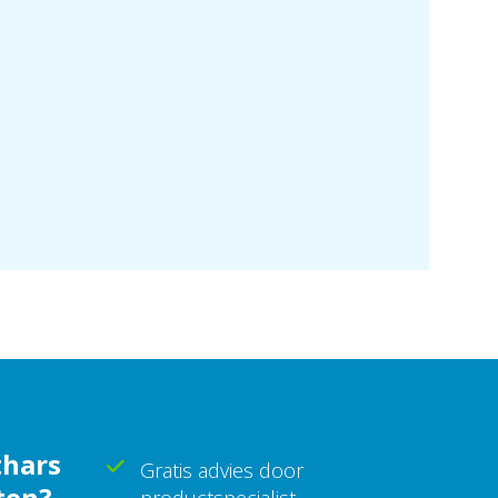
thars
Gratis advies door
ten?