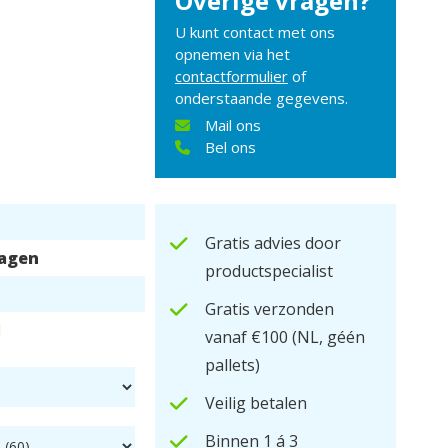
Overige vragen?
U kunt contact met ons
opnemen via het
contactformulier
of
onderstaande gegevens.
Mail ons
Bel ons
Gratis advies door
dagen
productspecialist
Gratis verzonden
d
vanaf €100
(NL, géén
pallets)
Veilig betalen
Binnen 1 á 3