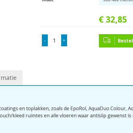
€
32
,
85
-
+
Bestel
rmatie
 rolcoatings en toplakken, zoals de EpoRol, AquaDuo Colour
uch/kleed ruimtes en alle vloeren waar antislip gewenst is 