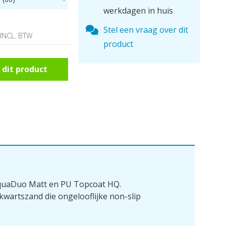
werkdagen in huis
Stel een vraag over dit
INCL. BTW
product
 dit product
, AquaDuo Matt en PU Topcoat HQ.
kwartszand die ongelooflijke non-slip