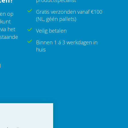
productspecialist
Gratis verzonden vanaf €100
een op
(NL, géén pallets)
 kunt
via het
Veilig betalen
rstaande
Binnen 1 á 3 werkdagen in
huis
l