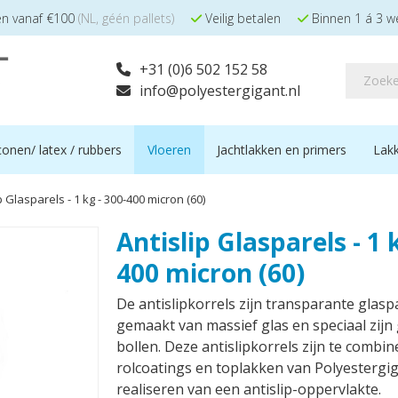
en vanaf €100
(NL, géén pallets)
Veilig betalen
Binnen 1 á 3 w
+31 (0)6 502 152 58
info@polyestergigant.nl
iconen/ latex / rubbers
Vloeren
Jachtlakken en primers
Lakk
p Glasparels - 1 kg - 300-400 micron (60)
Antislip Glasparels - 1 
400 micron (60)
De antislipkorrels zijn transparante glaspa
gemaakt van massief glas en speciaal zijn 
bollen. Deze antislipkorrels zijn te combin
rolcoatings en toplakken van Polyestergi
realiseren van een antislip-oppervlakte.