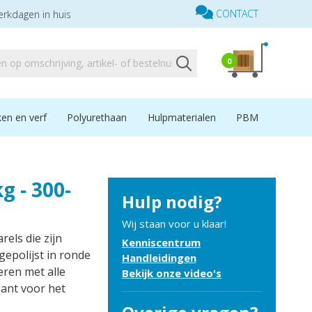
CONTACT
erkdagen in huis
0
en en verf
Polyurethaan
Hulpmaterialen
PBM
kg - 300-
Hulp nodig?
Wij staan voor u klaar!
rels die zijn
Kenniscentrum
gepolijst in ronde
Handleidingen
eren met alle
Bekijk onze video's
gant voor het