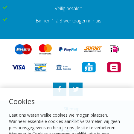
Veilig betalen
Binnen 1 á 3 werkdagen in huis
Cookies
Sitemap
Laat ons weten welke cookies we mogen plaatsen.
Disclaimer
Wanneer essentiële cookies aanklikt verzamelen wij geen
persoonsgegevens en help je ons de site te verbeteren.
Privacy Policy
Wanneer je Cookies accepteren aanklikt krijg je een