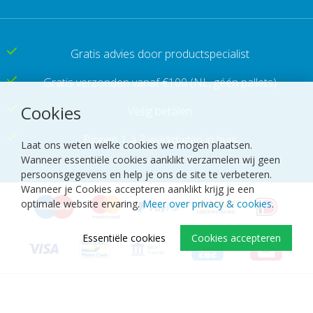
Gratis advies door productspecialist
Gratis verzonden vanaf €100
(NL, géén pallets)
Cookies
Veilig betalen
Binnen 1 á 3 werkdagen in huis
Laat ons weten welke cookies we mogen plaatsen.
Wanneer essentiële cookies aanklikt verzamelen wij geen
persoonsgegevens en help je ons de site te verbeteren.
Wanneer je Cookies accepteren aanklikt krijg je een
optimale website ervaring.
Meer over privacy & cookies
.
Essentiële cookies
Cookies accepteren