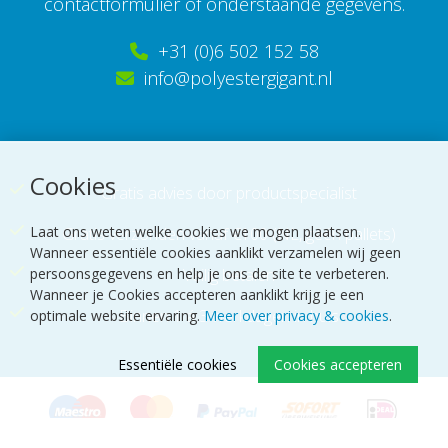
contactformulier of onderstaande gegevens.
+31 (0)6 502 152 58
info@polyestergigant.nl
Cookies
Gratis advies door productspecialist
Laat ons weten welke cookies we mogen plaatsen.
Gratis verzonden vanaf €100
(NL, géén pallets)
Wanneer essentiële cookies aanklikt verzamelen wij geen
Veilig betalen
persoonsgegevens en help je ons de site te verbeteren.
Wanneer je Cookies accepteren aanklikt krijg je een
Binnen 1 á 3 werkdagen in huis
optimale website ervaring.
Meer over privacy & cookies
.
Essentiële cookies
Cookies accepteren