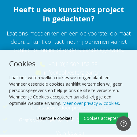
Heeft u een kunsthars project
in gedachten?
Laat ons meedenken en een op voorstel op maat
doen. U kunt contact met mij opnemen via het
contactformulier of onderstaande gegevens.
Cookies
+31 (0)6 502 152 58
info@polyestergigant.nl
Laat ons weten welke cookies we mogen plaatsen.
Wanneer essentiële cookies aanklikt verzamelen wij geen
persoonsgegevens en help je ons de site te verbeteren.
Wanneer je Cookies accepteren aanklikt krijg je een
optimale website ervaring.
Meer over privacy & cookies
.
Gratis advies door productspecialist
Essentiële cookies
Cookies accepteren
Gratis verzonden vanaf €100
(NL, géén pallets)
Veilig betalen