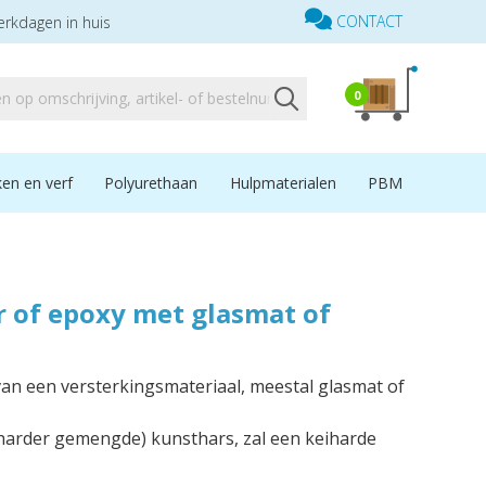
CONTACT
erkdagen in huis
0
en en verf
Polyurethaan
Hulpmaterialen
PBM
r of epoxy met glasmat of
an een versterkingsmateriaal, meestal glasmat of
 harder gemengde) kunsthars, zal een keiharde