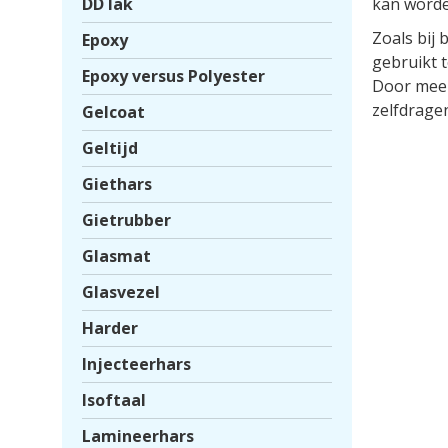
DD lak
kan worde
Zoals bij
Epoxy
gebruikt t
Epoxy versus Polyester
Door meer
zelfdrage
Gelcoat
Geltijd
Giethars
Gietrubber
Glasmat
Glasvezel
Harder
Injecteerhars
Isoftaal
Lamineerhars