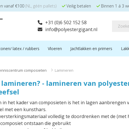
en vanaf €100
(NL, géén pallets)
Veilig betalen
Binnen 1 á 3 w
+31 (0)6 502 152 58
info@polyestergigant.nl
iconen/ latex / rubbers
Vloeren
Jachtlakken en primers
Lakk
enniscentrum composieten
>
Lamineren
 lamineren? - lamineren van polyeste
eefsel
 in het kader van composieten is het in lagen aanbrengen v
el met een kunsthars.
versterkingsmateriaal volledig te doordrenken met de (met
 composiet ontstaan die gebruikt