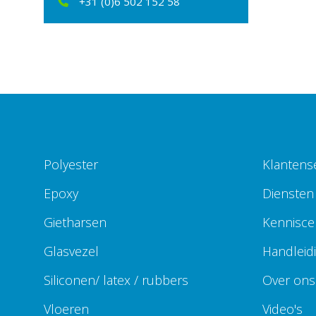
+31 (0)6 502 152 58
Polyester
Klantens
Epoxy
Diensten
Gietharsen
Kennisce
Glasvezel
Handleid
Siliconen/ latex / rubbers
Over ons 
Vloeren
Video's