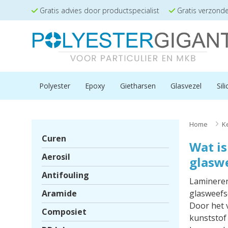
Gratis advies door productspecialist
Gratis verzond
Polyester
Epoxy
Gietharsen
Glasvezel
Sil
Home
>
K
Curen
Wat is
Aerosil
glasw
Antifouling
Lamineren
Aramide
glasweefs
Door het 
Composiet
kunststof